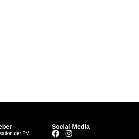
eber
Social Media
sation der PV