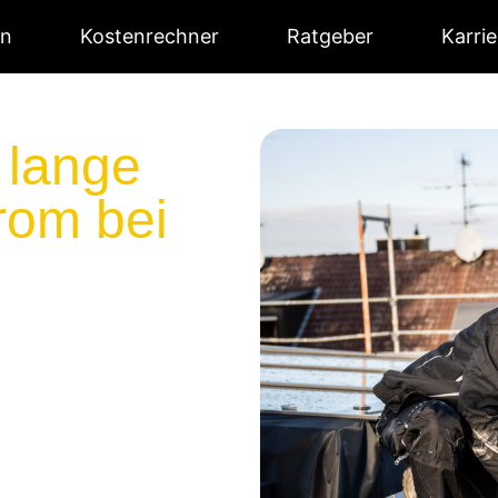
en
Kostenrechner
Ratgeber
Karrie
 lange
trom bei