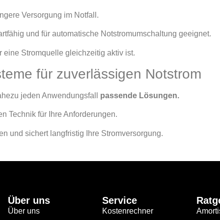
ängere Versorgung im Notfall.
artfähig und für automatische Notstromumschaltung geeignet.
eine Stromquelle gleichzeitig aktiv ist.
steme für zuverlässigen Notstrom
nahezu jeden Anwendungsfall
passende Lösungen.
en Technik für Ihre Anforderungen.
en und sichert langfristig Ihre Stromversorgung.
Über uns
Service
Ratg
Über uns
Kostenrechner
Amorti