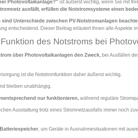
iner Photovoltaikanlage?“
ist äußerst wichtig, wenn Sie mit 
romnetz ausfällt, erfüllen die Notstromsysteme einen bed
 sind Unterschiede zwischen PV-Notstromanlagen beachte
 entscheidend. Dieser Beitrag erläutert Ihnen alle Aspekte im
 Funktion des Notstroms bei Photov
strom über Photovoltaikanlagen den Zweck,
bei Ausfällen de
rsorgung ist die Notstromfunktion daher äußerst wichtig.
 und bleiben unabhängig.
mentsprechend nur funktionieren,
während reguläre Stromque
ichen Ausstattung trotz eines Stromnetzausfalls immer noch zuv
Batteriespeicher
, um Geräte in Ausnahmesituationen mit ausr