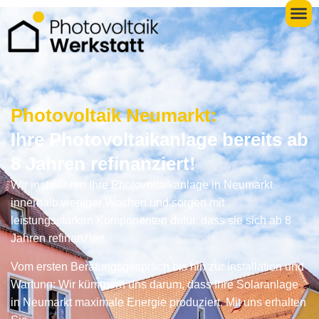
Photovoltaik Neumarkt:
Ihre Photovoltaikanlage bereits ab
8 Jahren refinanziert!
Wir installieren Ihre Photovoltaikanlage in Neumarkt
innerhalb weniger Wochen und sorgen mit
leistungsstarken Komponenten dafür, dass sie sich ab 8
Jahren refinanziert.
Vom ersten Beratungsgespräch bis hin zur Installation und
Wartung: Wir kümmern uns darum, dass Ihre Solaranlage
in Neumarkt maximale Energie produziert. Mit uns erhalten