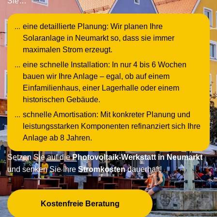
Sie…
eine detaillierte Planung: Wir planen Ihre
Solaranlage in Neumarkt so, dass sie immer
maximalen Strom erzeugt.
eine schnelle Installation: In nur 4 bis 6 Wochen
bauen wir Ihre Anlage – egal, ob auf einem
Einfamilienhaus, einer Lagerhalle oder einem
historischen Gebäude.
schnelle Amortisation: Mit konkreter Planung und
leistungsstarken Komponenten refinanziert sich Ihre
Anlage ab 8 Jahren.
Setzen Sie auf die
Photovoltaik-Werkstatt in Neumarkt
und senken Sie Ihre
Stromkosten
dauerhaft!
Kostenfreie Beratung