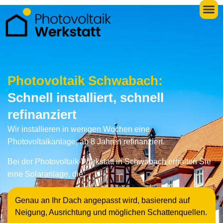
Photovoltaik Schwabach:
Schnell installiert, schnell
refinanziert
Wir installieren in wenigen Wochen eine
Photovoltaikanlage, ab 8 Jahren refinanziert.
Bei der Photovoltaik-Werkstatt in Schwabach erhalten Sie
eine Solaranlage, die:
Genau an Ihr Dach angepasst wird, basierend auf
Neigung, Ausrichtung und möglichen Schattenquellen.