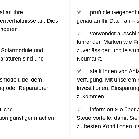
l an Ihre
✅ … prüft die Gegebenhei
enverhältnisse an. Dies
genau an Ihr Dach an – s
längeren
✅ … verwendet ausschlie
führenden Marken wie Fro
 Solarmodule und
zuverlässigen und leistu
paraturen sind und
Neumarkt.
✅ … stellt Ihnen von Anf
ismodell, bei dem
Verfügung. Mit unserem 
ung oder Reparaturen
Investitionen, Einsparun
zukommen.
tliche
✅ … informiert Sie über 
ition günstiger machen
Steuervorteile, damit Si
zu besten Konditionen in