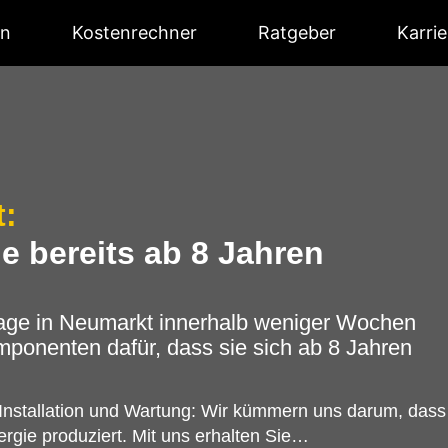
en
Kostenrechner
Ratgeber
Karrie
t:
e bereits ab 8 Jahren
anlage in Neumarkt innerhalb weniger Wochen
mponenten dafür, dass sie sich ab 8 Jahren
Installation und Wartung: Wir kümmern uns darum, dass
rgie produziert. Mit uns erhalten Sie…