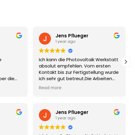
Jens Pflueger
1 year ago
e
Ich kann die Photovoltaik Werkstatt
absolut empfehlen. Vom ersten
Kontakt bis zur Fertigstellung wurde
ber die
ich sehr gut betreut.Die Arbeiten
durch
wurden zum pünktlich und sehr
Read more
ontage bis
professionell ausgeführt. Alles hat
wie geplant geklappt und die
Zusammenarbeit war
erfekt
hervorragend. Vielen Dank auch
Jens Pflueger
lich
nochmal für die kurzfristige
1 year ago
urden
Terminfindung !
 auch