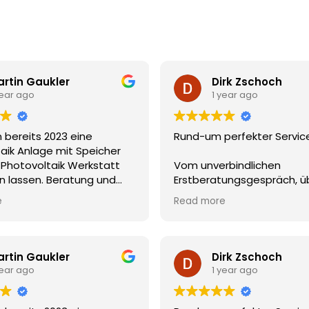
rtin Gaukler
Dirk Zschoch
year ago
1 year ago
 bereits 2023 eine
Rund-um perfekter Servic
aik Anlage mit Speicher
 Photovoltaik Werkstatt
Vom unverbindlichen
ren lassen. Beratung und
Erstberatungsgespräch, ü
ar einwandfrei und wir
Beratung und Konzeption 
e
Read more
r noch sehr zufrieden mit
den Vertrieb, die Modulm
e. Zusätzlich haben wir
hin zur abschließenden
uch eine Wallbox
Elektromontage und
 Auch hier war die Planung
Inbetriebnahme ist alles p
rtin Gaukler
Dirk Zschoch
lation sehr gut. Auch die
gelaufen. Alle zwischenzeit
year ago
1 year ago
er im Büro hatten stehts
aufkommenden Fragen w
undlichen Umgang.
sowohl vertriebsseitig, als