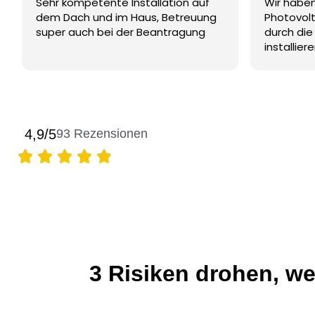
Absolut 
Sehr kompetente Installation auf
Wir haben
dem Dach und im Haus, Betreuung
Photovolt
super auch bei der Beantragung
durch die
installie
Montage w
sind imme
der Anlag
uns nun a
zugelegt.
4,9/5
93
Rezensionen
und Instal
Mitarbeit
einen fre
Absolut 
3 Risiken drohen, we