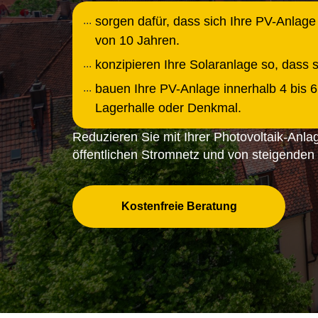
sorgen dafür, dass sich Ihre PV-Anlage 
von 10 Jahren.
konzipieren Ihre Solaranlage so, dass 
bauen Ihre PV-Anlage innerhalb 4 bis 
Lagerhalle oder Denkmal.
Reduzieren Sie mit Ihrer Photovoltaik-Anl
öffentlichen Stromnetz und von steigenden
Kostenfreie Beratung