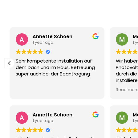
Annette Schoen
Ma
1 year ago
1 
Sehr kompetente Installation auf
Wir haben
dem Dach und im Haus, Betreuung
Photovolt
super auch bei der Beantragung
durch die
installie
Montage w
Read mor
sind imme
der Anlag
uns nun a
zugelegt.
Annette Schoen
Ma
und Instal
1 year ago
1 
Mitarbeit
einen fre