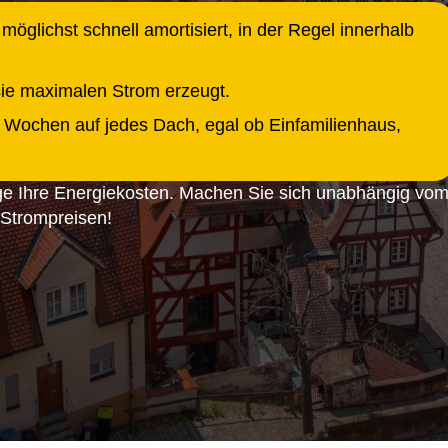
möglichst schnell amortisiert, in der Regel innerhalb
sie maximalen Strom erzeugt.
6 Wochen auf jedes Dach, egal ob Einfamilienhaus,
age Ihre Energiekosten. Machen Sie sich unabhängig vo
 Strompreisen!