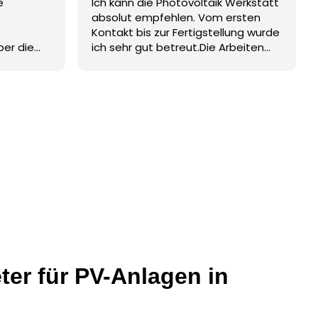
e
Ich kann die Photovoltaik Werkstatt
ompetent
absolut empfehlen. Vom ersten
eine PV
Kontakt bis zur Fertigstellung wurde
uftragen.
ber die
ich sehr gut betreut.Die Arbeiten
ie Sonne
durch
wurden zum pünktlich und sehr
ontage bis
professionell ausgeführt. Alles hat
wie geplant geklappt und die
Zusammenarbeit war
erfekt
hervorragend. Vielen Dank auch
lich
nochmal für die kurzfristige
urden
Terminfindung !
 auch
ompetent
eine PV
uftragen.
ie Sonne
ter für PV-Anlagen in