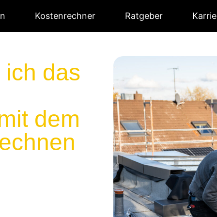
en
Kostenrechner
Ratgeber
Karrie
 ich das
mit dem
rechnen