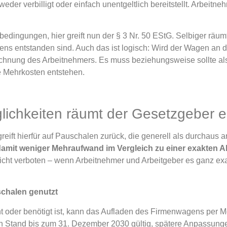
eder verbilligt oder einfach unentgeltlich bereitstellt. Arbeitn
ngungen, hier greift nun der § 3 Nr. 50 EStG. Selbiger räumt
ns entstanden sind. Auch das ist logisch: Wird der Wagen an d
echnung des Arbeitnehmers. Es muss beziehungsweise sollte also
 Mehrkosten entstehen.
ichkeiten räumt der Gesetzgeber e
eift hierfür auf Pauschalen zurück, die generell als durchaus 
amit weniger Mehraufwand im Vergleich zu einer exakten 
icht verboten – wenn Arbeitnehmer und Arbeitgeber es ganz ex
schalen genutzt
cht oder benötigt ist, kann das Aufladen des Firmenwagens pe
 Stand bis zum 31. Dezember 2030 gültig, spätere Anpassungen