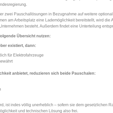
undesregierung.
einer zwei Pauschallösungen in Bezugnahme auf weitere option
n am Arbeitsplatz eine Lademöglichkeit bereitstellt, wird die
 Unternehmen besteht. Außerdem findet eine Unterteilung entsp
folgende Übersicht nutzen:
er existiert, dann:
ich für Elektrofahrzeuge
gewährt
hkeit anbietet, reduzieren sich beide Pauschalen:
n
d, ist indes völlig unerheblich – sofern sie dem gesetzlichen 
glichkeit und technischen Lösung also frei.