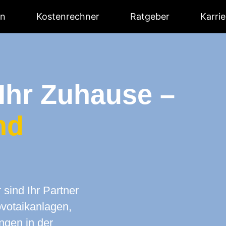
en
Kostenrechner
Ratgeber
Karrie
 Ihr Zuhause –
nd
sind Ihr Partner
votaikanlagen,
ngen in der