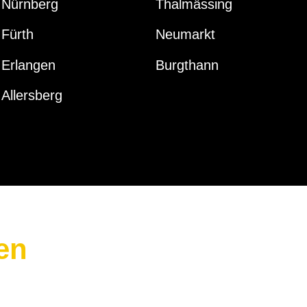
Nürnberg
Thalmässing
Fürth
Neumarkt
Erlangen
Burgthann
Allersberg
en