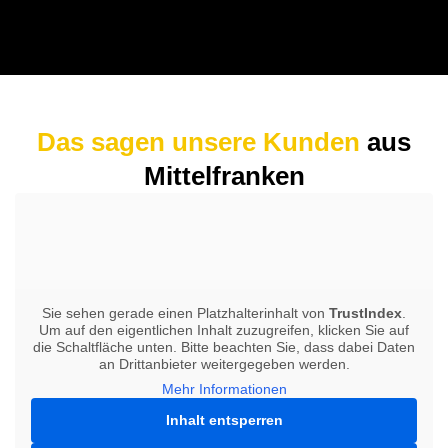
Das sagen unsere Kunden
aus
Mittelfranken
Sie sehen gerade einen Platzhalterinhalt von
TrustIndex
.
Um auf den eigentlichen Inhalt zuzugreifen, klicken Sie auf
die Schaltfläche unten. Bitte beachten Sie, dass dabei Daten
an Drittanbieter weitergegeben werden.
Mehr Informationen
Inhalt entsperren